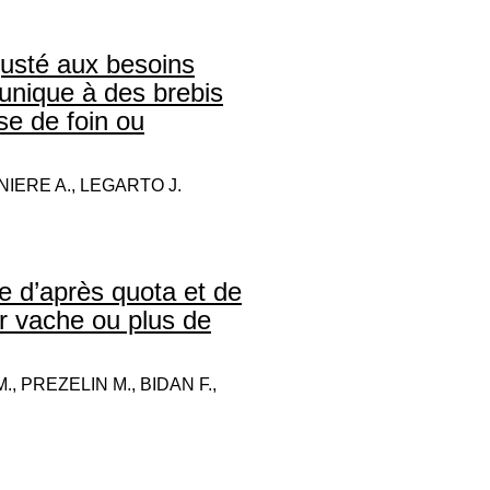
justé aux besoins
unique à des brebis
se de foin ou
NIERE A., LEGARTO J.
te d’après quota et de
ar vache ou plus de
, PREZELIN M., BIDAN F.,