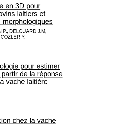
rie en 3D pour
ins laitiers et
 morphologiques
N P., DELOUARD J.M,
E COZLER Y.
ologie pour estimer
 partir de la réponse
a vache laitière
tion chez la vache