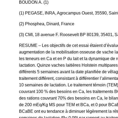
BOUDON A. (1)
(1) PEGASE, INRA, Agrocampus Ouest, 35590, Saint-
(2) Phosphea, Dinard, France
(3) CMI, 18 avenue F. Roosevelt BP 80139, 35401, 
RESUME – Les objectifs de cet essai étaient d’éval
augmentation de la mobilisation osseuse de vache lai
les teneurs en Ca et en P du lait et la dynamique de 
lactation. Quinze vaches laitières Holstein multipares 
différents 5 semaines avant la date planifiée de vêla
traitement différent, consistant à différentier l’alimen
10 semaines de lactation. Le traitement témoin (TEM) 
couvrant 100 % des besoins en Ca, les traitements 
des rations couvrant 70% des besoins en Ca, le bilan
de 200 mEq/Kg MS pour TEM et BCa, et 0 pour BCaB
BCaBE ont eu tendance à diminuer légèrement la réte
semaines de lactation (P< 0.09) par rapport au traite