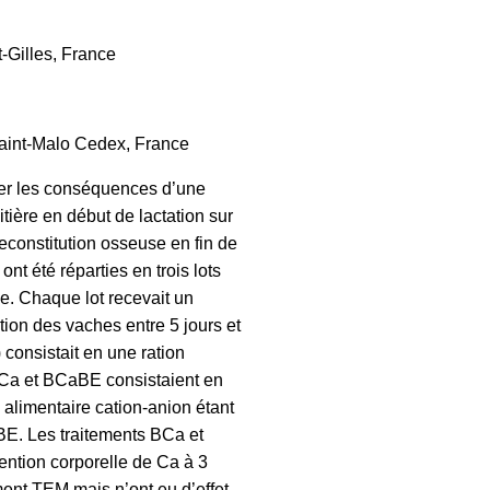
Gilles, France
Saint-Malo Cedex, France
uer les conséquences d’une
tière en début de lactation sur
reconstitution osseuse en fin de
ont été réparties en trois lots
ge. Chaque lot recevait un
tation des vaches entre 5 jours et
consistait en une ration
BCa et BCaBE consistaient en
 alimentaire cation-anion étant
E. Les traitements BCa et
ntion corporelle de Ca à 3
ment TEM mais n’ont eu d’effet