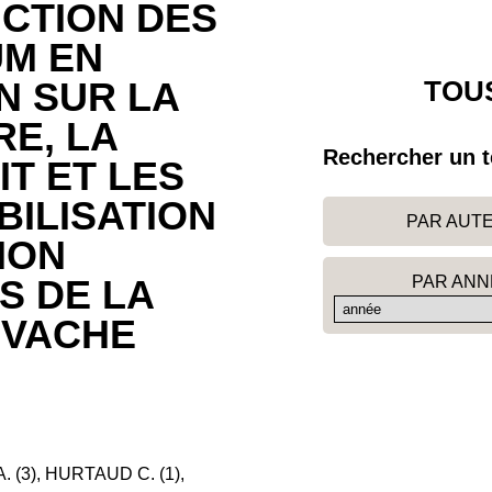
ICTION DES
UM EN
TOUS
N SUR LA
RE, LA
Rechercher un t
IT ET LES
ILISATION
PAR AUT
ION
PAR ANN
S DE LA
 VACHE
 (3), HURTAUD C. (1),