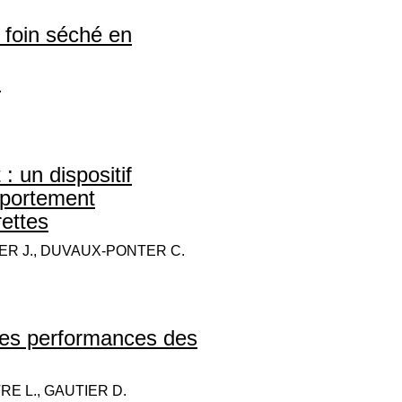
e foin séché en
.
: un dispositif
mportement
rettes
SIER J., DUVAUX-PONTER C.
r les performances des
RE L., GAUTIER D.