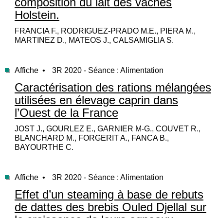
composition du lait des vaches
Holstein.
FRANCIA F., RODRIGUEZ-PRADO M.E., PIERA M.,
MARTINEZ D., MATEOS J., CALSAMIGLIA S.
Affiche •
3R 2020 - Séance : Alimentation
Caractérisation des rations mélangées
utilisées en élevage caprin dans
l’Ouest de la France
JOST J., GOURLEZ E., GARNIER M-G., COUVET R.,
BLANCHARD M., FORGERIT A., FANCA B.,
BAYOURTHE C.
Affiche •
3R 2020 - Séance : Alimentation
Effet d’un steaming à base de rebuts
de dattes des brebis Ouled Djellal sur