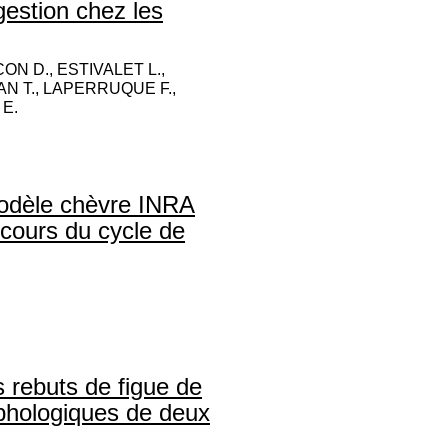
gestion chez les
ON D., ESTIVALET L.,
N T., LAPERRUQUE F.,
E.
modèle chèvre INRA
u cours du cycle de
s rebuts de figue de
rphologiques de deux