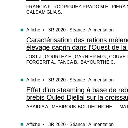
FRANCIA F., RODRIGUEZ-PRADO M.E., PIERA M
CALSAMIGLIA S.
Affiche •
3R 2020 - Séance : Alimentation
Caractérisation des rations mélan
élevage caprin dans l’Ouest de la
JOST J., GOURLEZ E., GARNIER M-G., COUVE
FORGERIT A., FANCA B., BAYOURTHE C.
Affiche •
3R 2020 - Séance : Alimentation
Effet d’un steaming à base de reb
brebis Ouled Djellal sur la crois
ABAIDIA A., MEBIROUK-BOUDECHICHE L., MA
Affiche •
3R 2020 - Séance : Alimentation