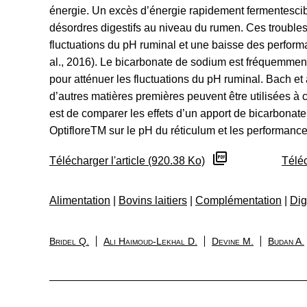
énergie. Un excès d’énergie rapidement fermentescib
désordres digestifs au niveau du rumen. Ces troubles
fluctuations du pH ruminal et une baisse des performa
al., 2016). Le bicarbonate de sodium est fréquemmen
pour atténuer les fluctuations du pH ruminal. Bach et
d’autres matières premières peuvent être utilisées à ce
est de comparer les effets d’un apport de bicarbonat
OptifloreTM sur le pH du réticulum et les performan
Télécharger l'article (920.38 Ko)
Téléc
Alimentation
|
Bovins laitiers
|
Complémentation
|
Dig
Bridel Q.
Ali Haimoud-Lekhal D.
Devine M.
Budan A.