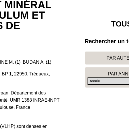
T MINÉRAL
CULUM ET
TOUS
 DE
Rechercher un t
PAR AUT
NE M. (1), BUDAN A. (1)
PAR ANN
s, BP 1, 22950, Trégueux,
urpan, Département des
t Santé, UMR 1388 INRAE-INPT
ulouse, France
s (VLHP) sont denses en