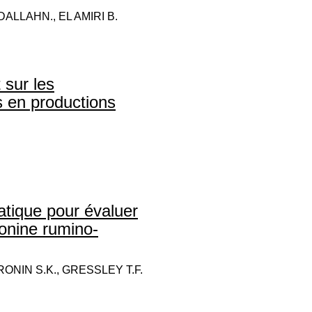
DALLAHN., EL AMIRI B.
 sur les
s en productions
atique pour évaluer
ionine rumino-
ONIN S.K., GRESSLEY T.F.