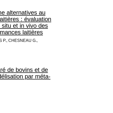
e alternatives au
itières : évaluation
situ et in vivo des
rmances laitières
S P., CHESNEAU G.,
é de bovins et de
élisation par méta-