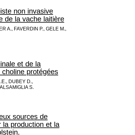
piste non invasive
e de la vache laitière
R A., FAVERDIN P., GELE M.,
inale et de la
et choline protégées
E., DUBEY D.,
ALSAMIGLIA S.
deux sources de
la production et la
lstein.