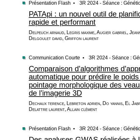
Présentation Flash •
3R 2024 - Séance : Généti
PATApi : un nouvel outil de planif
rapide et performant
Delpeuch arnaud, Legris maxime, Augier gabriel, Jea
Delgoulet david, Griffon laurent
Communication Courte •
3R 2024 - Séance : Gé
Comparaison d’algorithmes d’app
automatique pour prédire le poids 
pointage morphologique des veaux
de l’imagerie 3D
Dechaux terence, Lebreton adrien, Do yannis, El Jab
Delattre laurent, Allain clément
Présentation Flash •
3R 2024 - Séance : Généti
Des analyses GWAS réalisées à l’