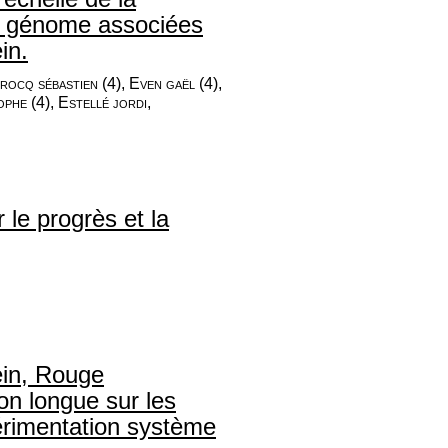
u génome associées
in.
rocq sébastien (4), Even gaël (4),
phe (4), Estellé jordi,
r le progrès et la
ein, Rouge
on longue sur les
périmentation système