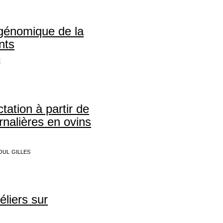
génomique de la
ants
e
tation à partir de
rnalières en ovins
oul gilles
liers sur