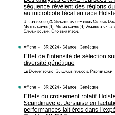
séquence révèlent des régions d
au microbiote fécal en race Holste
Brulin louise (2), Sanchez marie-Pierre, Cai zexi, Duc
Martel sophie (4), Merlin sophie (4), Audebert christo
Sahana goutam, Croiseau pascal
Affiche •
3R 2024 - Séance : Génétique
Effet de l’intensité de sélection su
diversité génétique
Le Damany soazig, Guillaume françois, Piedfer loup
Affiche •
3R 2024 - Séance : Génétique
Effets du croisement rotatif Holst
Scandinave et Jersiaise en lactati
performances laitières dans l’ex