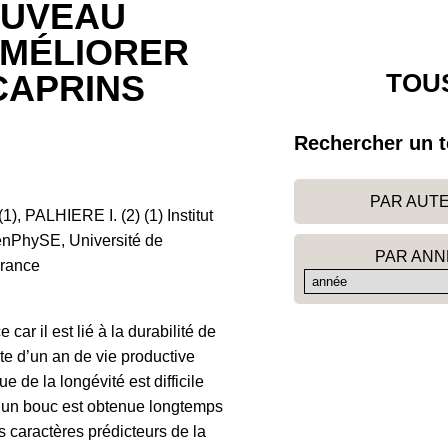
OUVEAU
AMÉLIORER
TOUS
CAPRINS
Rechercher un t
PAR AUT
 PALHIERE I. (2) (1) Institut
GenPhySE, Université de
PAR ANN
France
car il est lié à la durabilité de
rte d’un an de vie productive
e de la longévité est difficile
d’un bouc est obtenue longtemps
s caractères prédicteurs de la