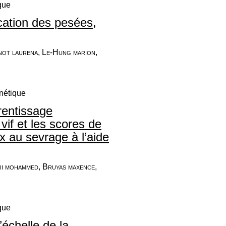
que
ication des pesées,
nnot laurena, Le-Hung marion,
nétique
rentissage
vif et les scores de
 au sevrage à l’aide
ri mohammed, Bruyas maxence,
que
échelle de la