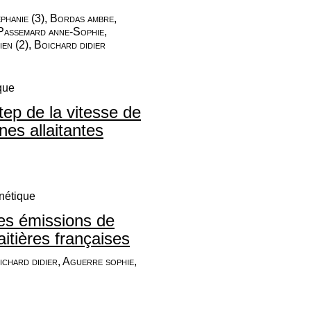
éphanie (3), Bordas ambre,
 Passemard anne-Sophie,
ien (2), Boichard didier
que
ep de la vitesse de
es allaitantes
nétique
es émissions de
itières françaises
ichard didier, Aguerre sophie,