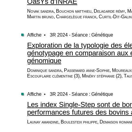
OasYs d’INRAE
Novak sandra, Bouchon matthieu, Delagarde rémy, Ma
Martin bruno, Chargelègue franck, Curtil-Dit-Galin 
Affiche •
3R 2024 - Séance : Génétique
Exploration de la typologie des éle
génotypage en comparaison aux 
génomique
Dominique sandra, Passemard anne-Sophie, Moureaux 
Escouflaire clémentine (3), Minéry stéphanie (2), Taus
Affiche •
3R 2024 - Séance : Génétique
Les index Single-Step sont de bo
performances futures des bovins a
Launay amandine, Boulesteix philippe, Demaison roman