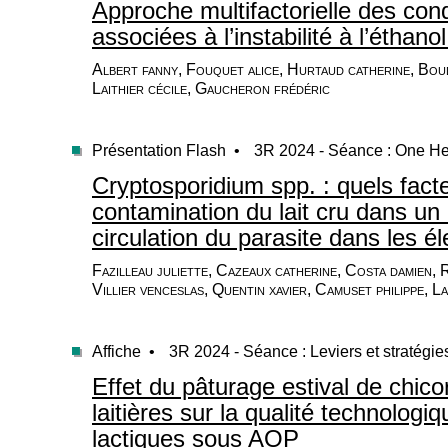
Approche multifactorielle des con
associées à l’instabilité à l’éthano
Albert fanny, Fouquet alice, Hurtaud catherine, Bou
Laithier cécile, Gaucheron frédéric
Présentation Flash •
3R 2024 - Séance : One He
Cryptosporidium spp. : quels fact
contamination du lait cru dans u
circulation du parasite dans les él
Fazilleau juliette, Cazeaux catherine, Costa damien, 
Villier venceslas, Quentin xavier, Camuset philippe, L
Affiche •
3R 2024 - Séance : Leviers et stratégi
Effet du pâturage estival de chico
laitières sur la qualité technolog
lactiques sous AOP