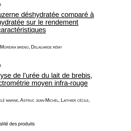
s
luzerne déshydratée comparé à
hydratée sur le rendement
caractéristiques
, Moreira breno, Delagarde rémy
s
se de l’urée du lait de brebis,
ectrométrie moyen infra-rouge
lé marine, Astruc jean-Michel, Laithier cécile,
lité des produits