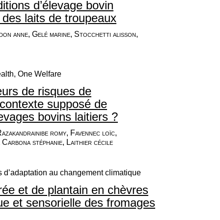
ditions d’élevage bovin
l des laits de troupeaux
don anne, Gelé marine, Stocchetti alisson,
alth, One Welfare
eurs de risques de
n contexte supposé de
evages bovins laitiers ?
Razakandrainibe romy, Favennec loïc,
a Carbona stéphanie, Laithier cécile
es d’adaptation au changement climatique
rée et de plantain en chèvres
ique et sensorielle des fromages