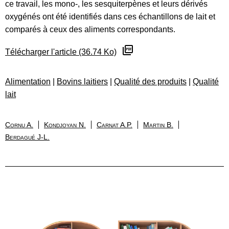
ce travail, les mono-, les sesquiterpènes et leurs dérivés
oxygénés ont été identifiés dans ces échantillons de lait et
comparés à ceux des aliments correspondants.
Télécharger l'article (36.74 Ko)
Alimentation
|
Bovins laitiers
|
Qualité des produits
|
Qualité
lait
Cornu A.
Kondjoyan N.
Carnat A.P.
Martin B.
Berdagué J-L.