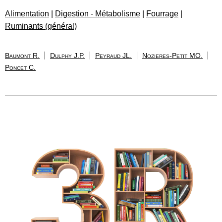
Alimentation
|
Digestion - Métabolisme
|
Fourrage
|
Ruminants (général)
Baumont R.
Dulphy J.P.
Peyraud JL.
Nozieres-Petit MO.
Poncet C.