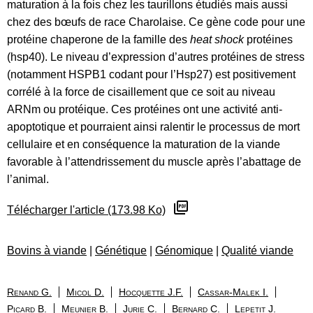
maturation à la fois chez les taurillons étudiés mais aussi
chez des bœufs de race Charolaise. Ce gène code pour une
protéine chaperone de la famille des
heat shock
protéines
(hsp40). Le niveau d’expression d’autres protéines de stress
(notamment HSPB1 codant pour l’Hsp27) est positivement
corrélé à la force de cisaillement que ce soit au niveau
ARNm ou protéique. Ces protéines ont une activité anti-
apoptotique et pourraient ainsi ralentir le processus de mort
cellulaire et en conséquence la maturation de la viande
favorable à l’attendrissement du muscle après l’abattage de
l’animal.
Télécharger l'article (173.98 Ko)
Bovins à viande
|
Génétique
|
Génomique
|
Qualité viande
Renand G.
Micol D.
Hocquette J.F.
Cassar-Malek I.
Picard B.
Meunier B.
Jurie C.
Bernard C.
Lepetit J.