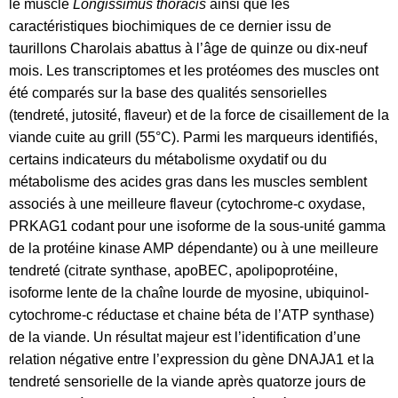
le muscle
Longissimus thoracis
ainsi que les
caractéristiques biochimiques de ce dernier issu de
taurillons Charolais abattus à l’âge de quinze ou dix-neuf
mois. Les transcriptomes et les protéomes des muscles ont
été comparés sur la base des qualités sensorielles
(tendreté, jutosité, flaveur) et de la force de cisaillement de la
viande cuite au grill (55°C). Parmi les marqueurs identifiés,
certains indicateurs du métabolisme oxydatif ou du
métabolisme des acides gras dans les muscles semblent
associés à une meilleure flaveur (cytochrome-c oxydase,
PRKAG1 codant pour une isoforme de la sous-unité gamma
de la protéine kinase AMP dépendante) ou à une meilleure
tendreté (citrate synthase, apoBEC, apolipoprotéine,
isoforme lente de la chaîne lourde de myosine, ubiquinol-
cytochrome-c réductase et chaine béta de l’ATP synthase)
de la viande. Un résultat majeur est l’identification d’une
relation négative entre l’expression du gène DNAJA1 et la
tendreté sensorielle de la viande après quatorze jours de