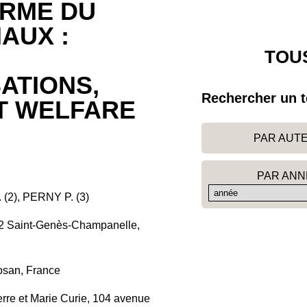
ERME DU
AUX :
TOUS
SATIONS,
Rechercher un t
T WELFARE
PAR AUT
PAR ANN
(2), PERNY P. (3)
22 Saint-Genès-Champanelle,
losan, France
ierre et Marie Curie, 104 avenue