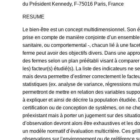
du Président Kennedy, F-75016 Paris, France
RESUME
Le bien-être est un concept multidimensionnel. Son é
prise en compte de manière conjointe d’un ensemble d
sanitaire, ou comportemental -, chacun lié à une facet
ferme peut avoir des objectifs divers. Dans une appr
des fermes selon un plan préétabli visant à comparer 
les) facteur(s) étudié(s). La liste des indicateurs ne
mais devra permettre d’estimer correctement le facte
statistiques (ex. analyse de variance, régressions mult
permettront de mettre en relation des variables supp
à expliquer et ainsi de décrire la population étudiée
certification ou de conception de systèmes, on ne che
préexistant mais à porter un jugement sur des situati
d’observation devront alors être exhaustives et les d
un modèle normatif d’évaluation multicritère. Ces gr
observations sur l’environnement ou de préférence s