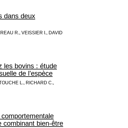
ns dans deux
EAU R., VEISSIER I., DAVID
z les bovins : étude
suelle de l’espèce
TOUCHE L., RICHARD C.,
té comportementale
ie combinant bien-être