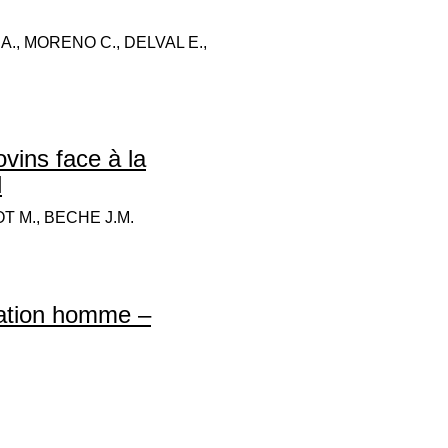
 A., MORENO C., DELVAL E.,
vins face à la
l
T M., BECHE J.M.
elation homme –