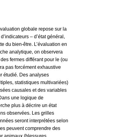
valuation globale repose sur la
’indicateurs – d’état général,
te du bien-être. L’évaluation en
oche analytique, on observera
des fermes différant pour le (ou
 sera pas forcément exhaustive
ur étudié. Des analyses
iples, statistiques multivariées)
osées causales et des variables
. Dans une logique de
rche plus à décrire un état
ons observées. Les grilles
onnées seront interprétées selon
illes peuvent comprendre des
ur animaux (blessures,