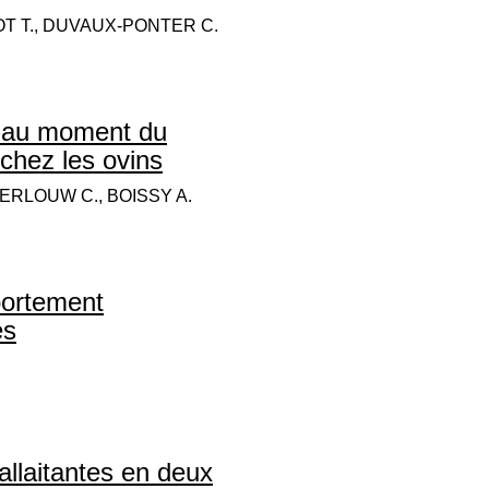
YOT T., DUVAUX-PONTER C.
le au moment du
 chez les ovins
 TERLOUW C., BOISSY A.
portement
es
llaitantes en deux