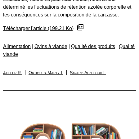
déterminé les fluctuations de rétention azotée corporelle et
les conséquences sur la composition de la carcasse.
Télécharger l'article (199.21 Ko)
Alimentation
|
Ovins à viande
|
Qualité des produits
|
Qualité
viande
Jailler R.
Ortigues-Marty I.
Savary-Auzeloux I.