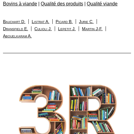
Bovins à viande
|
Qualité des produits
|
Qualité viande
Bauchart D.
Listrat A.
Picard B.
Jurie C.
Dransfield E.
Culioli J.
Lepetit J.
Martin J-F.
Abouelkaram A.