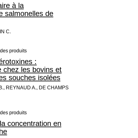
ire à la
de salmonelles de
IN C.
des produits
érotoxines :
 chez les bovins et
es souches isolées
Y B., REYNAUD A., DE CHAMPS
des produits
 la concentration en
che