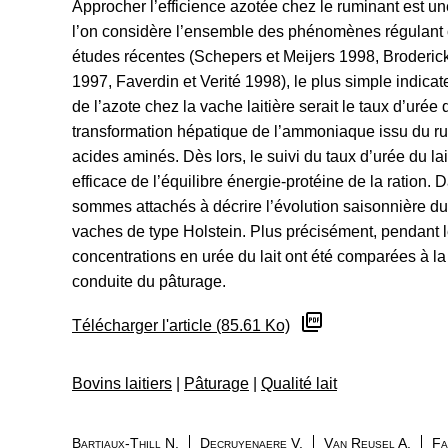
Approcher l’efficience azotée chez le ruminant est 
l’on considère l’ensemble des phénomènes régulant
études récentes (Schepers et Meijers 1998, Broderick 
1997, Faverdin et Verité 1998), le plus simple indicateur
de l’azote chez la vache laitière serait le taux d’urée d
transformation hépatique de l’ammoniaque issu du r
acides aminés. Dès lors, le suivi du taux d’urée du lai
efficace de l’équilibre énergie-protéine de la ration.
sommes attachés à décrire l’évolution saisonnière du
vaches de type Holstein. Plus précisément, pendant le
concentrations en urée du lait ont été comparées à la
conduite du pâturage.
Télécharger l'article (85.61 Ko)
Bovins laitiers
|
Pâturage
|
Qualité lait
Bartiaux-Thill N.
Decruyenaere V.
Van Reusel A.
Fa