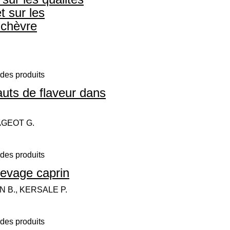
t sur les
 chèvre
des produits
auts de flaveur dans
AGEOT G.
des produits
levage caprin
 B., KERSALE P.
des produits