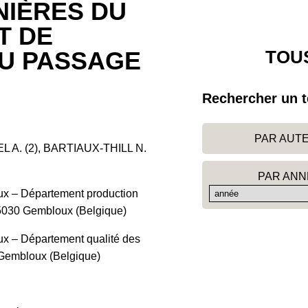
NIÈRES DU
T DE
TOUS
DU PASSAGE
Rechercher un t
PAR AUT
 A. (2), BARTIAUX-THILL N.
PAR ANN
x – Département production
 5030 Gembloux (Belgique)
x – Département qualité des
 Gembloux (Belgique)