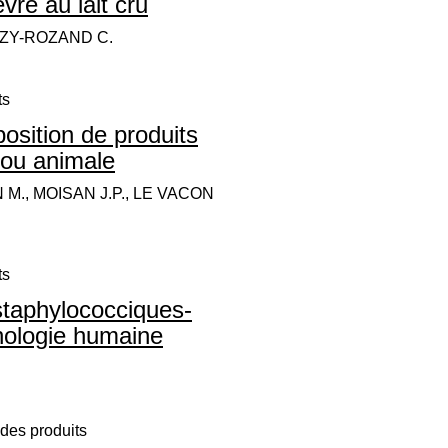
vre au lait cru
OZY-ROZAND C.
ts
osition de produits
 ou animale
 M., MOISAN J.P., LE VACON
ts
staphylococciques-
thologie humaine
des produits