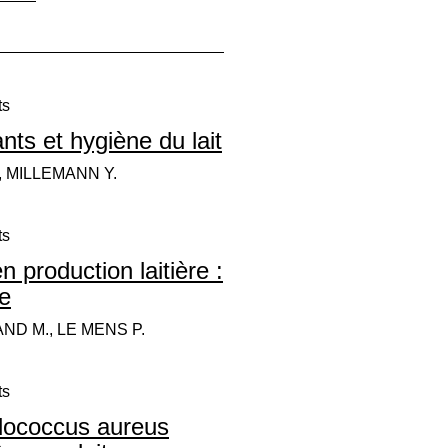
ts
nts et hygiène du lait
, MILLEMANN Y.
ts
n production laitière :
e
ND M., LE MENS P.
ts
ylococcus aureus