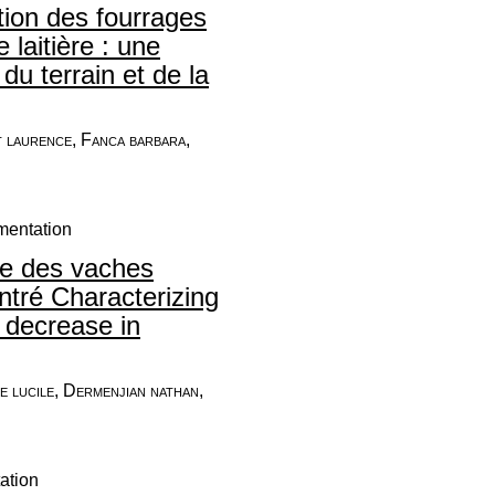
tion des fourrages
 laitière : une
u terrain et de la
t laurence, Fanca barbara,
mentation
lle des vaches
ntré Characterizing
a decrease in
e lucile, Dermenjian nathan,
ation