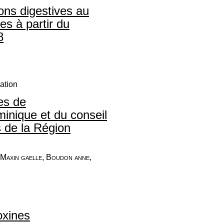
ions digestives au
es à partir du
8
ation
es de
inique et du conseil
s de la Région
, Maxin gaelle, Boudon anne,
oxines