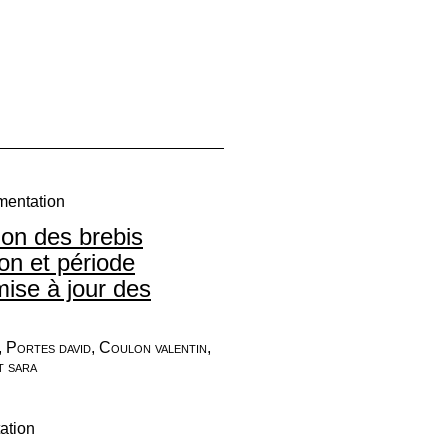
mentation
ion des brebis
ion et période
mise à jour des
 Portes david, Coulon valentin,
t sara
ation